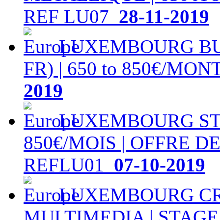
REF LU07
28-11-2019
LUXEMBOURG BUS
FR) | 650 to 850€/MO
2019
LUXEMBOURG STA
850€/MOIS | OFFRE 
REFLU01
07-10-2019
LUXEMBOURG CR
MULTIMEDIA | STAGE